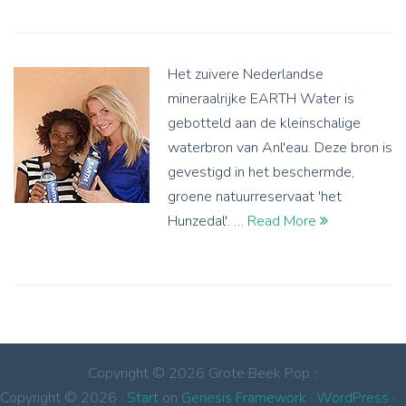
Het zuivere Nederlandse
mineraalrijke EARTH Water is
gebotteld aan de kleinschalige
waterbron van Anl'eau. Deze bron is
gevestigd in het beschermde,
groene natuurreservaat 'het
Hunzedal'. …
Read More
Copyright © 2026 Grote Beek Pop ::
Copyright © 2026 ·
Start
on
Genesis Framework
·
WordPress
·