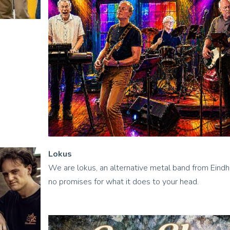
Lokus
We are lokus, an alternative metal band from Eindh
no promises for what it does to your head.