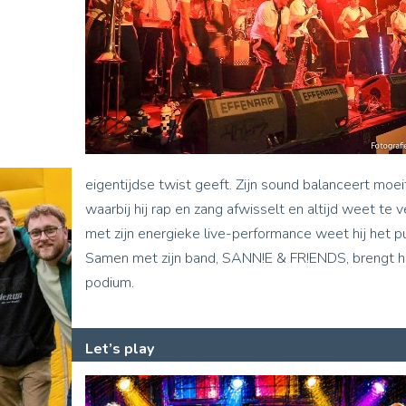
eigentijdse twist geeft. Zijn sound balanceert mo
waarbij hij rap en zang afwisselt en altijd weet te v
met zijn energieke live-performance weet hij het p
Samen met zijn band, SANN!E & FR!ENDS, brengt hij
podium.
Let’s play