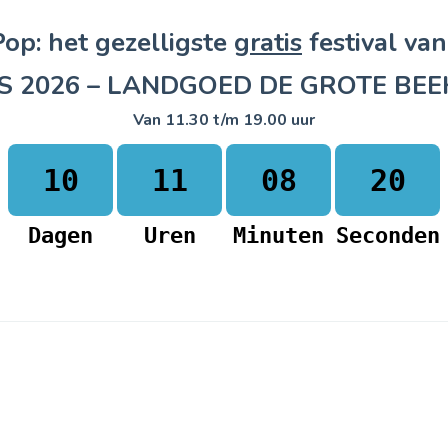
op: het gezelligste
gratis
festival va
S 2026 – LANDGOED DE GROTE BEE
Van 11.30 t/m 19.00 uur
10
11
08
19
Dagen
Uren
Minuten
Seconden